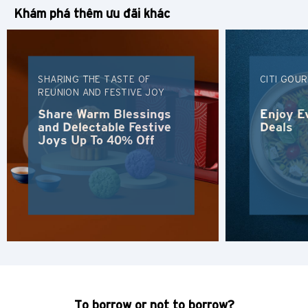
Khám phá thêm ưu đãi khác
SHARING THE TASTE OF
CITI GOU
REUNION AND FESTIVE JOY
Share Warm Blessings
Enjoy E
and Delectable Festive
Deals
Joys Up To 40% Off
Chọn ngôn ngữ sử dụng
PHỔ BIẾN
PHỔ BIẾN
Xác nhận
Băng Cốc, Thailand
To borrow or not to borrow?