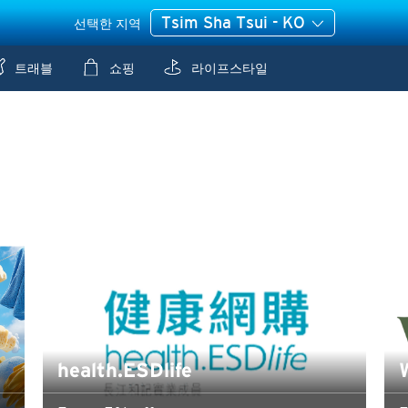
Tsim Sha Tsui - KO
선택한 지역
트래블
쇼핑
라이프스타일
health.ESDlife
W