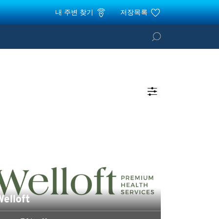
내 주변 찾기
저장목록
elloft