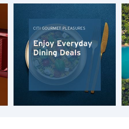
싱가포르
홍콩
CITI GOURMET PLEASURES
H
Enjoy Everyday
홍콩
확인
Dining Deals
홍콩 섬, 홍콩
K
주룽, 홍콩
N
신제, 홍콩
H