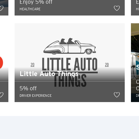
Enjoy 5% off
E
HEALTHCARE
H
Little Auto Things
인기지역
C
인기순
인기지역
5% off
O
DRIVER EXPERIENCE
D
도쿄, 일본
최신순
방콕, 태국
알파벳순
시드니, 호주
알파벳역순