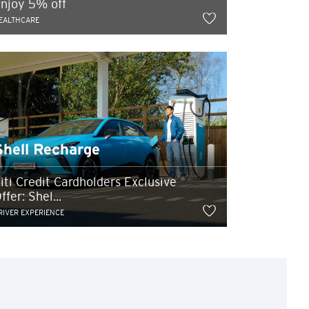
njoy 5% off
EALTHCARE
Shell Recharge
iti Credit Cardholders Exclusive
ffer: Shel...
RIVER EXPERIENCE