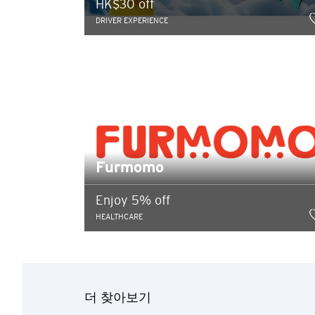
HK$30 off
DRIVER EXPERIENCE
Furmomo
Enjoy 5% off
선호 언어
HEALTHCARE
더 찾아보기