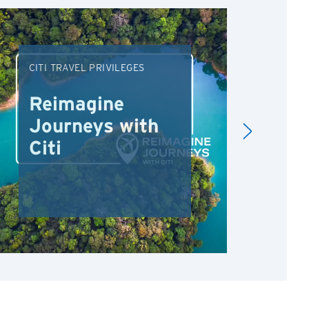
CITI TRAVEL PRIVILEGES
DRI
Reimagine
Re
Journeys with
Dr
Citi