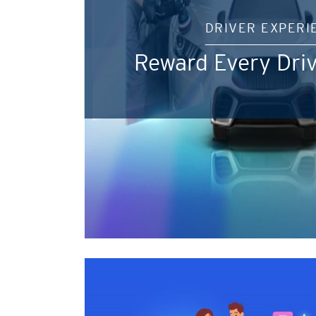
DRIVER EXPERI
Reward Every Driv
선호 언어
확인