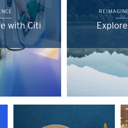
ENCE
REIMAGIN
e with Citi
Explore
인기지역
인기순
인기지역
도쿄, 일본
최신순
방콕, 태국
알파벳순
시드니, 호주
알파벳역순
싱가포르