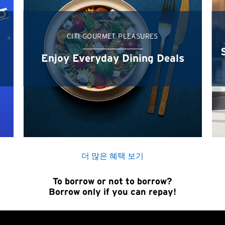
홍콩
H
CITI GOURMET PLEASURES
홍콩
확인
Enjoy Everyday Dining Deals
홍콩 섬, 홍콩
K
주룽, 홍콩
N
더 많은 혜택 보기
신제, 홍콩
To borrow or not to borrow?
Borrow only if you can repay!
H
홍콩