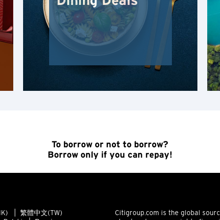
Dining Deals
N
Новые Территории, Hong Kong
H
Гонконг
Остров Гонконг, Hong Kong
K
To borrow or not to borrow?
Коулун, Hong Kong
Borrow only if you can repay!
N
Новые Территории, Hong Kong
K)
繁體中文(TW)
Citigroup.com is the global sour