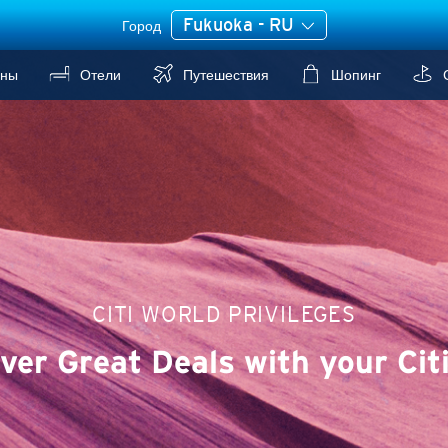
Fukuoka - RU
Город
аны
Отели
Путешествия
Шопинг
С
CITI WORLD PRIVILEGES
ver Great Deals with your Cit