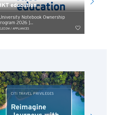
HKT education
Progra
University Notebook Ownership
5% instan
rogram 2026 ]...
HK$650 csl
ELECOM / APPLIANCES
TELECOM / APP
CITI TRAVEL PRIVILEGES
DRI
Reimagine
Re