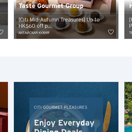
Бангкок, Thailand
Taste Gourmet Group
Гонконг
[Citi Mid-Autumn Treasures] Up to
[
HK$60 off p...
P
Сидней, Australia
КИТАЙСКАЯ КУХНЯ
T
Сингапур
Токио, Japan
H
Гонконг
Остров Гонконг, Hong Kong
CITI GOURMET PLEASURES
K
Enjoy Everyday
Коулун, Hong Kong