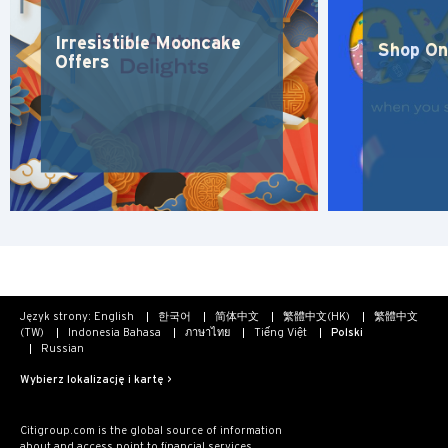
H
Irresistible Mooncake
Shop On
Hongkong
Offers
wyspa Hongkong, Hong Kong
K
Koulun, Hong Kong
N
Nowe Terytoria, Hong Kong
Język strony:
English
한국어
简体中文
繁體中文(HK)
繁體中文
(TW)
Indonesia Bahasa
ภาษาไทย
Tiếng Việt
Polski
S
Russian
Singapur
Wybierz lokalizację i kartę >
Citigroup.com is the global source of information
WSZYSTKIE JĘZYKI
about and access point to financial services