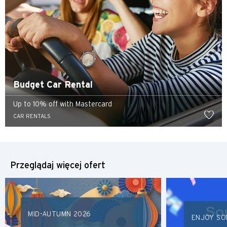
POPULARNE
POPULARNE
Potwierdź
Bangkok, Thailand
Budget Car Rental
Hongkong
Up to 10% off with Mastercard
Singapur
CAR RENTALS
Sydney, Australia
Tokio, Japan
Przeglądaj więcej ofert
S
Singapur
MID-AUTUMN 2026
ENJOY SO